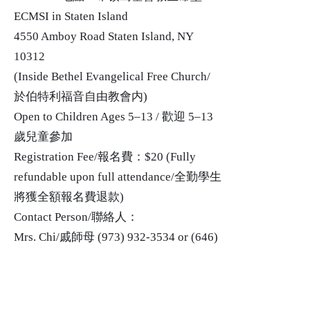
ECMSI in Staten Island
4550 Amboy Road Staten Island, NY
10312
(Inside Bethel Evangelical Free Church/
於伯特利福音自由教會内)
Open to Children Ages 5–13 / 歡迎 5–13
歲兒童參加
Registration Fee/報名費：$20 (Fully
refundable upon full attendance/全勤學生
將獲全額報名費退款)
Contact Person/聯絡人：
Mrs. Chi/戚師母
(973) 932-3534
or
(646)
763-3209